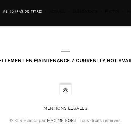
#2970 (PAS DE TITRE)
ACCUEIL
ÉVÈNEMENTS
PHOTOS
N
ELLEMENT EN MAINTENANCE / CURRENTLY NOT AVAI
MENTIONS LÉGALES
© XLR Events par
MAXIME FORT
. Tous droits réservés.