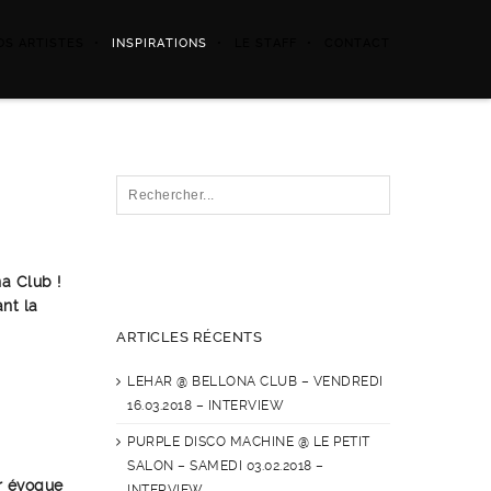
OS ARTISTES
INSPIRATIONS
LE STAFF
CONTACT
a Club !
nt la
ARTICLES RÉCENTS
LEHAR @ BELLONA CLUB – VENDREDI
16.03.2018 – INTERVIEW
PURPLE DISCO MACHINE @ LE PETIT
SALON – SAMEDI 03.02.2018 –
r évoque
INTERVIEW