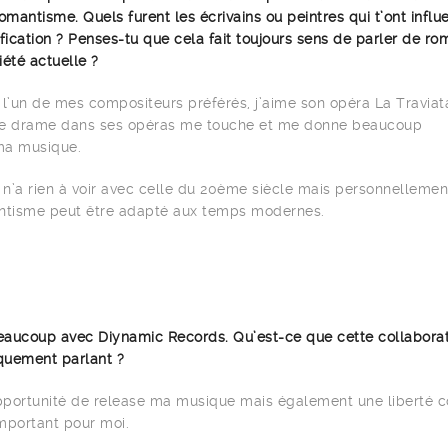
omantisme. Quels furent les écrivains ou peintres qui t’ont influ
ification ? Penses-tu que cela fait toujours sens de parler de r
iété actuelle ?
 l’un de mes compositeurs préférés, j’aime son opéra La Traviat
Le drame dans ses opéras me touche et me donne beaucoup
 ma musique.
 n’a rien à voir avec celle du 20ème siècle mais personnellemen
antisme peut être adapté aux temps modernes.
beaucoup avec Diynamic Records. Qu’est-ce que cette collaborat
iquement parlant ?
opportunité de release ma musique mais également une liberté 
important pour moi.