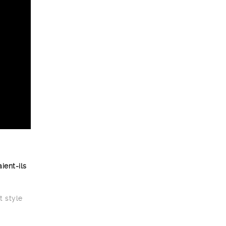
ient-ils
t style