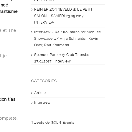
encé
REINIER ZONNEVELD @ LE PETIT
omantisme
SALON – SAMEDI 23.09.2017 –
INTERVIEW
a et The
Interview – Ralf Kollmann for Mobilee
Showcase w/ Anja Schneider, Kevin
Over, Ralf Kollmann.
Spencer Parker @ Club Transbo
t je
27.01.2017 : Interview
CATÉGORIES
Article
ion t’as
Interview
complète,
Tweets de @XLR_Events