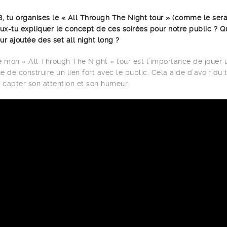
8, tu organises le « All Through The Night tour » (comme le sera
eux-tu expliquer le concept de ces soirées pour notre public ? Q
eur ajoutée des set all night long ?
e mon « All Through The Night » tour est l’importance de jouer 
ue de construire un lien fort avec le public. Cela aide d’avoir du
r capter son attention et son humeur.