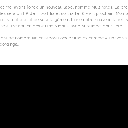
et moi avons fondé un nouveau label nommé Multinotes. La pr
tes sera un EP de Enzo Elia et sortira le 16 Avril prochain. Mon 
 sortira cet été, et ce sera la 3ème release notre nouveau label. A
 une autre édition des « One Night » avec Musumeci pour l’été.
ont de nombreuse collaborations brillantes comme « Horizon »
cordings…