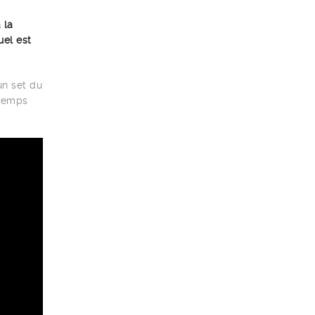
 la
uel est
un set du
 temps