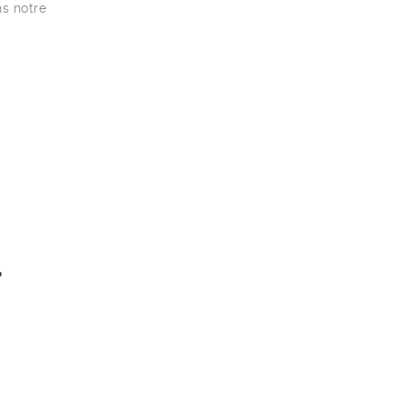
ns notre
?