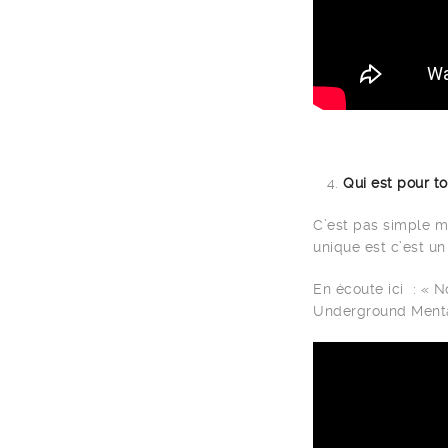
Qui est pour t
C’est pas simple ma
unique est c’est un
En écoute ici : « N
Underground Mental