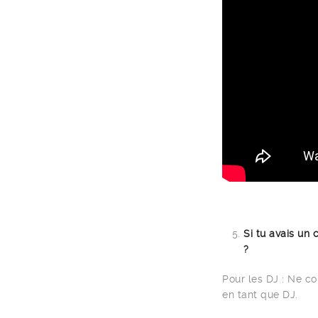
Si tu avais un 
?
Pour les DJ : Ne co
en tant que DJ.