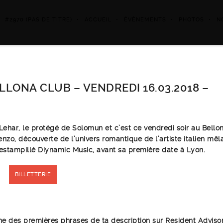
#2970 (PAS DE TITRE)
ACCUEIL
ÉVÈNEMENTS
PHOTOS
N
LLONA CLUB – VENDREDI 16.03.2018 –
Lehar, le protégé de Solomun et c’est ce vendredi soir au Bellon
zo, découverte de l’univers romantique de l’artiste italien mêla
 estampillé Diynamic Music, avant sa première date à Lyon.
BILLETTERIE
e des premières phrases de ta description sur Resident Adviso