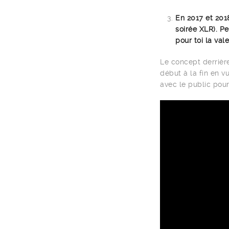
En 2017 et 201
soirée XLR). P
pour toi la val
Le concept derrièr
début à la fin en v
avec le public pou