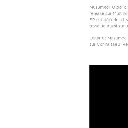
Musumeci, Olderic 
release sur Multino
EP est déjà fini et
travaille aussi sur
Lehar et Musumeci 
sur Connaisseur Re