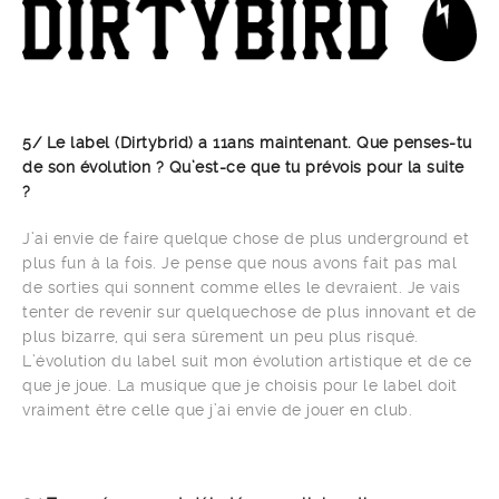
5/
Le label (Dirtybrid) a 11ans maintenant. Que penses-tu
de son évolution ? Qu’est-ce que tu prévois pour la suite
?
J’ai envie de faire quelque chose de plus underground et
plus fun à la fois. Je pense que nous avons fait pas mal
de sorties qui sonnent comme elles le devraient. Je vais
tenter de revenir sur quelquechose de plus innovant et de
plus bizarre, qui sera sûrement un peu plus risqué.
L’évolution du label suit mon évolution artistique et de ce
que je joue. La musique que je choisis pour le label doit
vraiment être celle que j’ai envie de jouer en club.